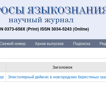
N 0373-658X (Print) ISSN 3034-5243 (Online)
Свежий номер
Архив выпусков
Подписка
Ред
Заголовок
ер
Эпистолярный дейксис в новгородских берестяных гра