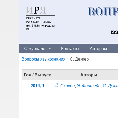
ISS
О журнале
Контакты
Авторам
Breadcrumbs
You
Вопросы языкознания
С. Деккер
are
here:
Год / Выпуск
Авторы
2014, 1
Й. Схакен
,
Э. Фортейн
,
С. Декк