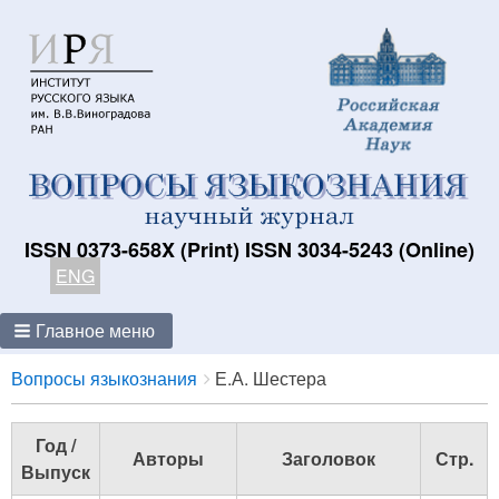
ISSN 0373-658X (Print) ISSN 3034-5243 (Online)
ENG
Главное меню
Breadcrumbs
You
Вопросы языкознания
Е.А. Шестера
are
here:
Год /
Авторы
Заголовок
Стр.
Выпуск