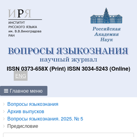
ISSN 0373-658X (Print) ISSN 3034-5243 (Online)
ENG
Главное меню
Breadcrumbs
You
Вопросы языкознания
are
Архив выпусков
here:
Вопросы языкознания. 2025. № 5
Предисловие