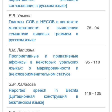
согласования в русском языке]
Е.В. Урысон
Глаголы СОВ и НЕСОВ в контексте
многократности: к выявлению
78 - 94
семантики видовых граммем в
русском языке
К.М. Лапшина
Проприетивные и привативные
аффиксы в некоторых уральских
95 - 118
языках: о маркированности и
(не)словоизменительном статусе
З.М. Халилова
Reported speech in Bezhta
119 - 135
[Цитационная конструкция в
бежтинском языке]