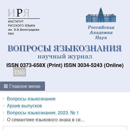
ISSN 0373-658X (Print) ISSN 3034-5243 (Online)
ENG
Главное меню
Breadcrumbs
You
Вопросы языкознания
are
Архив выпусков
here:
Вопросы языкознания. 2023. № 1
О семантике языкового знака в св...