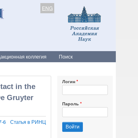
ENG
акционная коллегия
Поиск
Логин
act in the
De Gruyter
Пароль
7-6
Статья в РИНЦ