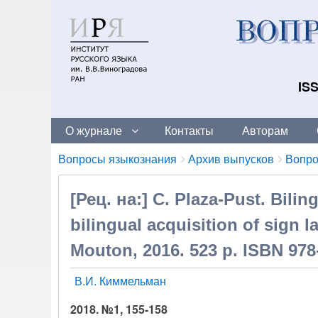
ISS
О журнале
Контакты
Авторам
Breadcrumbs
You
Вопросы языкознания
Архив выпусков
Вопро
are
here:
[Рец. на:] С. Plaza-Pust. Bili
bilingual acquisition of sign 
Mouton, 2016. 523 p. ISBN 978
В.И. Киммельман
2018. №1, 155-158