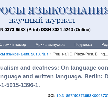
N 0373-658X (Print) ISSN 3034-5243 (Online)
Свежий номер
Архив выпусков
Подписка
Ред
сы языкознания. 2018. № 1
[Рец. на:] С. Plaza-Pust. Biling...
ngualism and deafness: On language cont
language and written language. Berlin: 
-1-5015-1396-1.
DOI:
10.31857/S0373658X000370