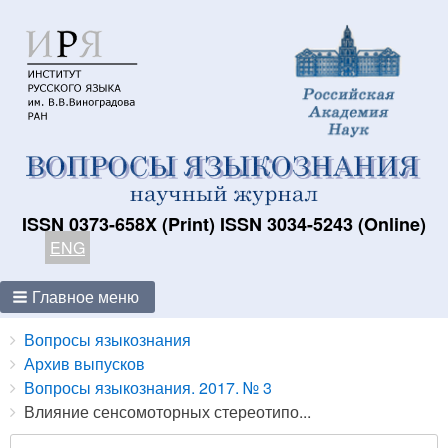
ISSN 0373-658X (Print) ISSN 3034-5243 (Online)
ENG
Главное меню
Breadcrumbs
You
Вопросы языкознания
are
Архив выпусков
here:
Вопросы языкознания. 2017. № 3
Влияние сенсомоторных стереотипо...