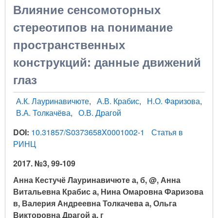
Влияние сенсомоторных
стереотипов на понимание
пространственных
конструкций: данные движений
глаз
А.К. Лауринавичюте
А.В. Крабис
Н.О. Фаризова
В.А. Толкачёва
О.В. Драгой
DOI:
10.31857/S0373658X0001002-1
Статья в
РИНЦ
2017. №3, 99-109
Анна Кестучё Лауринавичюте а, б, @, Анна
Витальевна Крабис а, Нина Омаровна Фаризова
в, Валерия Андреевна Толкачева а, Ольга
Викторовна Драгой а, г