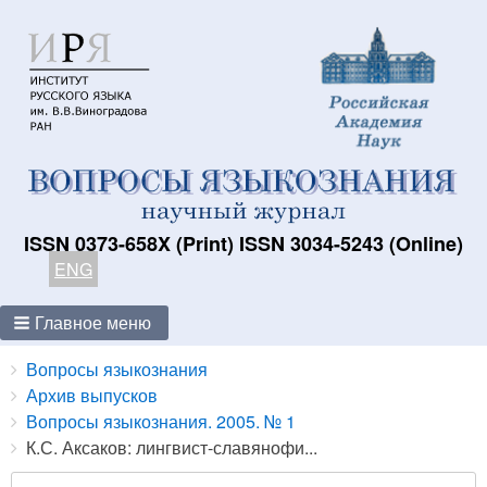
ISSN 0373-658X (Print) ISSN 3034-5243 (Online)
ENG
Главное меню
Breadcrumbs
You
Вопросы языкознания
are
Архив выпусков
here:
Вопросы языкознания. 2005. № 1
К.С. Аксаков: лингвист-славянофи...