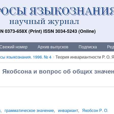
N 0373-658X (Print) ISSN 3034-5243 (Online)
Свежий номер
Архив выпусков
Подписка
Ред
сы языкознания. 1996. № 4
Теория инвариантности P. O. Я
. Якобсона и вопрос об общих значе
и
грамматическое значение
инвариант
Якобсон Р. О.