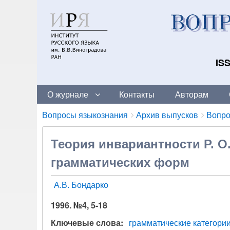
ISS
О журнале
Контакты
Авторам
Breadcrumbs
You
Вопросы языкознания
Архив выпусков
Вопро
are
here:
Теория инвариантности P. O
грамматических форм
А.В. Бондарко
1996. №4, 5-18
Ключевые слова
грамматические категори