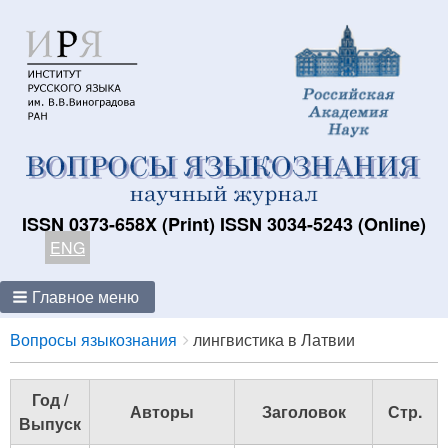
ISSN 0373-658X (Print) ISSN 3034-5243 (Online)
ENG
Главное меню
Breadcrumbs
You
Вопросы языкознания
лингвистика в Латвии
are
here:
Год /
Авторы
Заголовок
Стр.
Выпуск