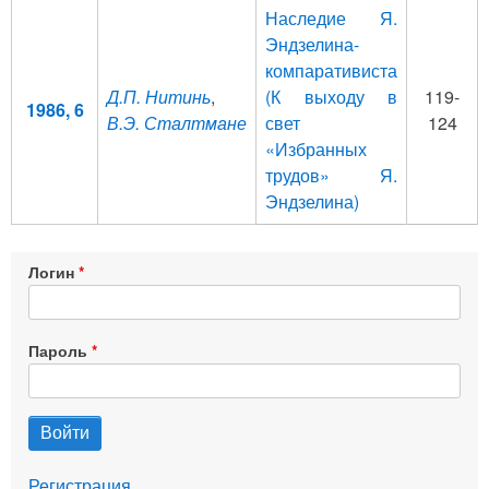
Наследие Я.
Эндзелина-
компаративиста
Д.П. Нитинь
,
(К выходу в
119-
1986, 6
В.Э. Сталтмане
свет
124
«Избранных
трудов» Я.
Эндзелина)
Логин
Пароль
Регистрация