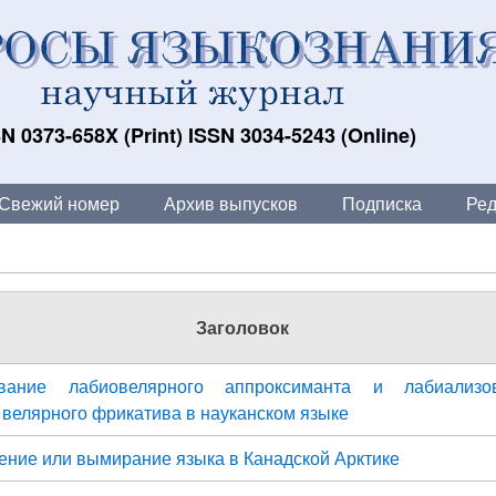
N 0373-658X (Print) ISSN 3034-5243 (Online)
Свежий номер
Архив выпусков
Подписка
Ред
Заголовок
вание лабиовелярного аппроксиманта и лабиализов
 велярного фрикатива в науканском языке
ение или вымирание языка в Канадской Арктике