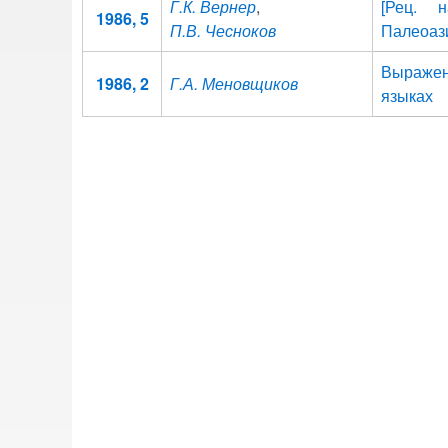
Г.К. Вернер
,
[Рец. 
1986, 5
П.В. Чесноков
Палеоаз
Выражен
1986, 2
Г.А. Меновщиков
языках