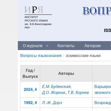
ISS
О журнале
Контакты
Авторам
Breadcrumbs
You
Вопросы языкознания
эскимосские языки
are
here:
Год /
Авторы
Выпуск
Е.М. Будянская
,
Варьиро
2024, 4
Д.О. Жорник
,
Т.В. Корнев
звонкого
1992, 4
Л.-Ж. Дорэ
Возрожд