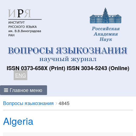
ISSN 0373-658X (Print) ISSN 3034-5243 (Online)
ENG
Главное меню
Breadcrumbs
You
Вопросы языкознания
4845
are
Algeria
here: