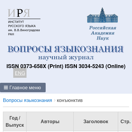
ISSN 0373-658X (Print) ISSN 3034-5243 (Online)
ENG
Главное меню
Breadcrumbs
You
Вопросы языкознания
конъюнктив
are
here:
Год /
Авторы
Заголовок
Стр.
Выпуск