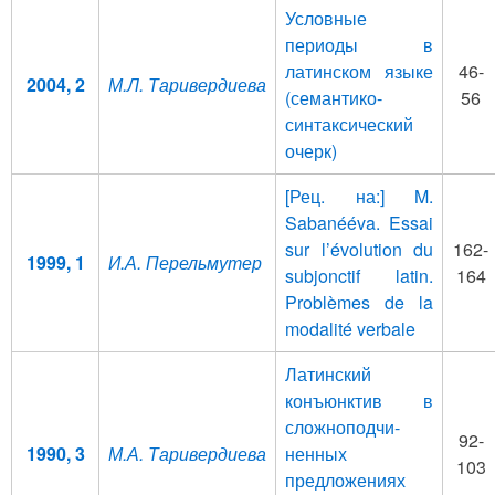
Условные
периоды в
латинском языке
46-
2004, 2
М.Л. Таривердиева
(семантико-
56
синтаксический
очерк)
[Рец. на:] M.
Sabanééva. Essai
sur l’évolution du
162-
1999, 1
И.А. Перельмутер
subjonctif latin.
164
Problèmes de la
modalité verbale
Латинский
конъюнктив в
сложноподчи­
92-
1990, 3
М.А. Таривердиева
ненных
103
предложениях