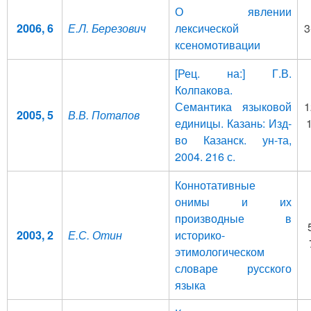
О явлении
2006, 6
Е.Л. Березович
лексической
3
ксеномотивации
[Рец. на:] Г.В.
Колпакова.
Семантика языковой
1
2005, 5
В.В. Потапов
единицы. Казань: Изд-
во Казанск. ун-та,
2004. 216 с.
Коннотативные
онимы и их
производные в
2003, 2
Е.С. Отин
историко-
этимологическом
словаре русского
языка