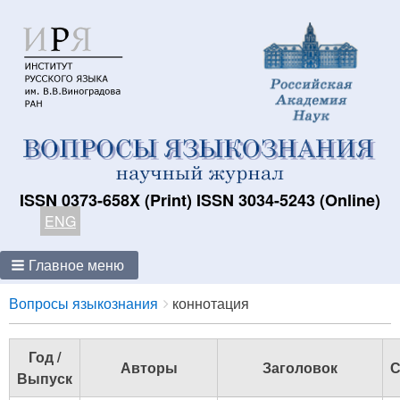
ISSN 0373-658X (Print) ISSN 3034-5243 (Online)
ENG
Главное меню
Breadcrumbs
You
Вопросы языкознания
коннотация
are
here:
Год /
Авторы
Заголовок
С
Выпуск