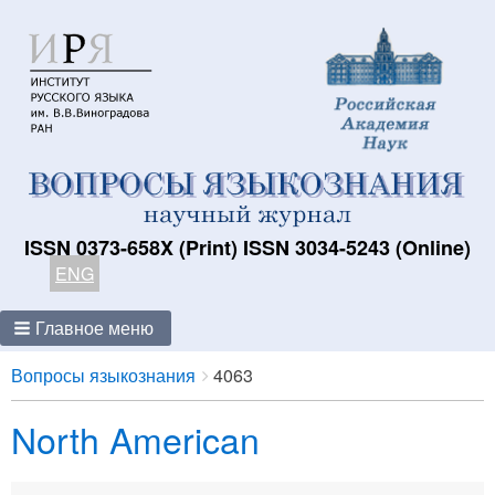
ISSN 0373-658X (Print) ISSN 3034-5243 (Online)
ENG
Главное меню
Breadcrumbs
You
Вопросы языкознания
4063
are
North American
here: