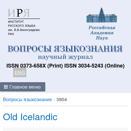
ISSN 0373-658X (Print) ISSN 3034-5243 (Online)
ENG
Главное меню
Breadcrumbs
You
Вопросы языкознания
3904
are
Old Icelandic
here: