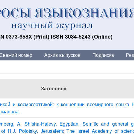
N 0373-658X (Print) ISSN 3034-5243 (Online)
Свежий номер
Архив выпусков
Подписка
Ред
Заголовок
икой и космоглоттикой: к концепции всемирного языка 
шманова.
enberg, A. Shisha-Halevy. Egyptian, Semitic and general 
of H.J. Polotsky. Jerusalem: The Israel Academy of scien