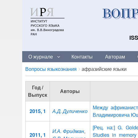
ISS
О журнале
Контакты
Авторам
Breadcrumbs
You
Вопросы языкознания
афразийские языки
are
here:
Год /
Авторы
Выпуск
Между африканист
2015, 1
А.Д. Дуличенко
Владимировича Ю
[Рец. на:] G. Gold
И.А. Фридман
,
2011, 1
Studies in memory 