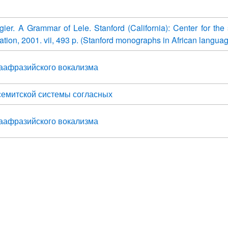
ngier. A Grammar of Lele. Stanford (California): Center for the 
tion, 2001. vii, 493 p. (Stanford monographs in African langua
раафразийского вокализма
семитской системы согласных
раафразийского вокализма