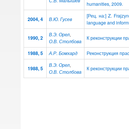
С.В. Малышев
humanities, 2009.
[Рец. на:] Ζ. Frajzy
2004, 4
В.Ю. Гусев
language and informa
В.Э. Орел
,
1990, 2
К реконструкции п
О.В. Столбова
1988, 5
А.Р. Бомхард
Реконструкция пра
В.Э. Орел
,
1988, 5
К реконструкции п
О.В. Столбова