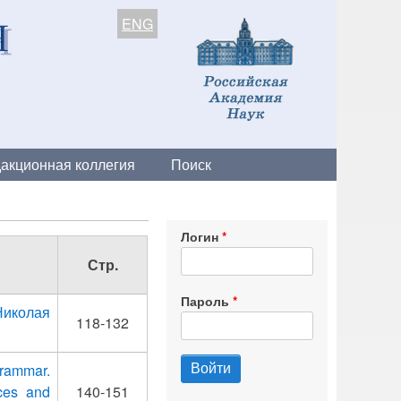
ENG
акционная коллегия
Поиск
Логин
Стр.
Пароль
Николая
118-132
grammar.
ces and
140-151