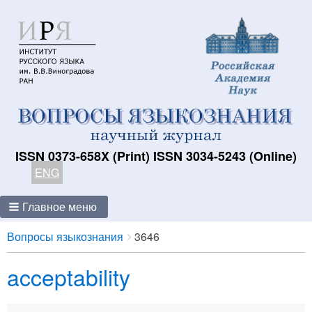
ISSN 0373-658X (Print) ISSN 3034-5243 (Online)
ENG
Главное меню
Breadcrumbs
You
Вопросы языкознания
3646
are
acceptability
here: