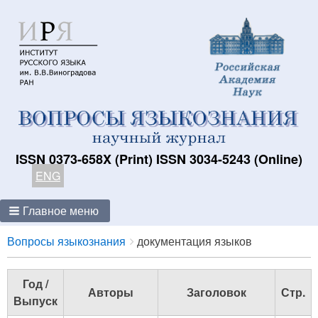
ISSN 0373-658X (Print) ISSN 3034-5243 (Online)
ENG
Главное меню
Breadcrumbs
You
Вопросы языкознания
документация языков
are
here:
Год /
Авторы
Заголовок
Стр.
Выпуск