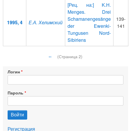
[Рец. на:] K.Н.
Меnges. Drei
Schamanengesänge
139-
1995, 4
Е.А. Хелимский
der Ewenki-
141
Tungusen Nord-
Sibiriens
Нумерация
←
‹‹
(Страница 2)
страниц
Логин
Пароль
Регистрация