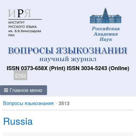
ISSN 0373-658X (Print) ISSN 3034-5243 (Online)
ENG
Главное меню
Breadcrumbs
You
Вопросы языкознания
3513
are
Russia
here: