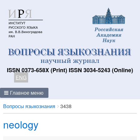
ISSN 0373-658X (Print) ISSN 3034-5243 (Online)
ENG
Главное меню
Breadcrumbs
You
Вопросы языкознания
3438
are
neology
here: