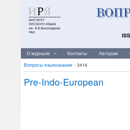
ISS
О журнале
Контакты
Авторам
Breadcrumbs
You
Вопросы языкознания
3416
are
Pre-Indo-European
here: