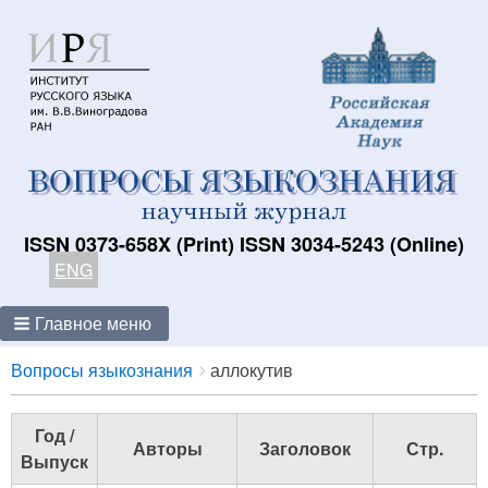
ISSN 0373-658X (Print) ISSN 3034-5243 (Online)
ENG
Главное меню
Breadcrumbs
You
Вопросы языкознания
аллокутив
are
here:
Год /
Авторы
Заголовок
Стр.
Выпуск