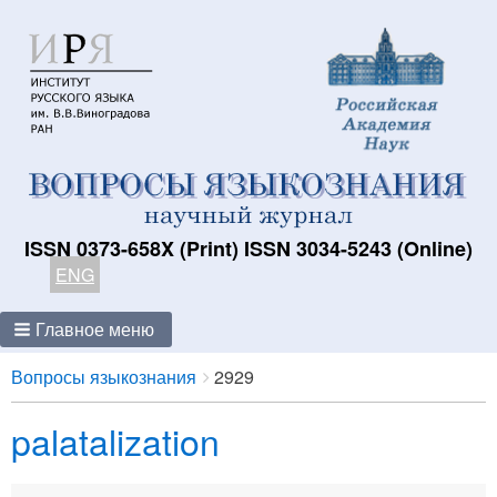
ISSN 0373-658X (Print) ISSN 3034-5243 (Online)
ENG
Главное меню
Breadcrumbs
You
Вопросы языкознания
2929
are
palatalization
here: