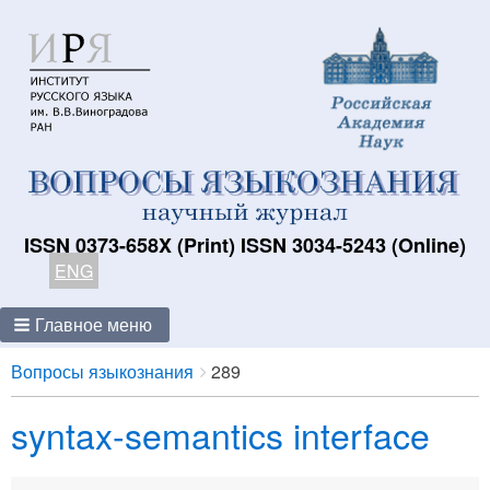
ISSN 0373-658X (Print) ISSN 3034-5243 (Online)
ENG
Главное меню
Breadcrumbs
You
Вопросы языкознания
289
are
syntax-semantics interface
here: