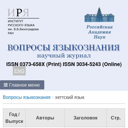
ISSN 0373-658X (Print) ISSN 3034-5243 (Online)
ENG
Главное меню
Breadcrumbs
You
Вопросы языкознания
хеттский язык
are
here:
Год /
Авторы
Заголовок
Стр.
Выпуск