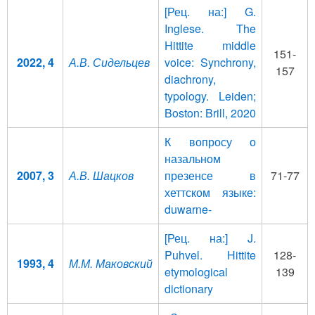
[Рец. на:] G.
Inglese. The
Hittite middle
151-
2022, 4
А.В. Сидельцев
voice: Synchrony,
157
diachrony,
typology. Leiden;
Boston: Brill, 2020
К вопросу о
назальном
2007, 3
А.В. Шацков
презенсе в
71-77
хеттском языке:
duwarne-
[Рец. на:] J.
Puhvel. Hittite
128-
1993, 4
М.М. Маковский
etymological
139
dictionary