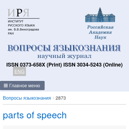
ISSN 0373-658X (Print) ISSN 3034-5243 (Online)
ENG
Главное меню
Breadcrumbs
You
Вопросы языкознания
2873
are
parts of speech
here: