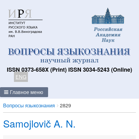
ISSN 0373-658X (Print) ISSN 3034-5243 (Online)
ENG
Главное меню
Breadcrumbs
You
Вопросы языкознания
2829
are
Samojlovič A. N.
here: