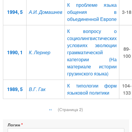
К проблеме языка
1994, 5
А.И. Домашнев
общения в
3-18
объединенной Европе
К вопросу о
социолингвистических
условиях эво­люции
89-
1990, 1
К. Лернер
грамматической
100
категории (На
материале истории
грузинского язы­ка)
К типологии форм
104-
1989, 5
В.Г. Гак
языковой политики
133
Нумерация
←
‹‹
(Страница 2)
страниц
Логин