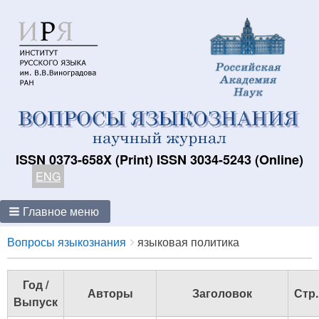
ISSN 0373-658X (Print) ISSN 3034-5243 (Online)
ENG
Главное меню
Breadcrumbs
You
Вопросы языкознания
языковая политика
are
here:
Год /
Авторы
Заголовок
Стр.
Выпуск