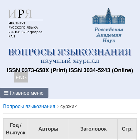
ISSN 0373-658X (Print) ISSN 3034-5243 (Online)
ENG
Главное меню
Breadcrumbs
You
Вопросы языкознания
суржик
are
here:
Год /
Авторы
Заголовок
Стр.
Выпуск