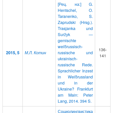
[Рец. на:] G.
Hentschel, O.
Taranenko, S.
Zaprudski (Hrsg.).
Trasjanka und
Suržyk —
gemischte
weißrussisch-
136-
2015, 5
М.Л. Котин
russische und
141
ukrainisch-
russische Rede.
Sprachlicher Inzest
in Weißrussland
und in der
Ukraine? Frankfurt
am Main: Peter
Lang, 2014. 394 S.
Социолингвистика