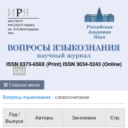
ISSN 0373-658X (Print) ISSN 3034-5243 (Online)
ENG
Главное меню
Breadcrumbs
You
Вопросы языкознания
словосочетание
are
here:
Год /
Авторы
Заголовок
Стр.
Выпуск