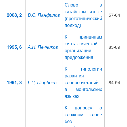
Слово в
китайском языке
2008, 2
В.С. Панфилов
57-64
(прототипический
подход)
К принципам
синтаксической
1995, 6
А.Н. Печников
85-89
организации
предложения
К типологии
развития
1991, 3
Г.Ц. Пюрбеев
словосочетаний
84-94
в монгольских
языках
К вопросу о
сложном слове
без