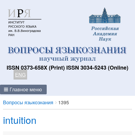
ISSN 0373-658X (Print) ISSN 3034-5243 (Online)
ENG
Главное меню
Breadcrumbs
You
Вопросы языкознания
1395
are
intuition
here: