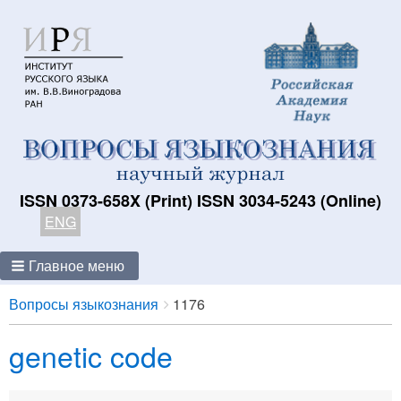
ISSN 0373-658X (Print) ISSN 3034-5243 (Online)
ENG
Главное меню
Breadcrumbs
You
Вопросы языкознания
1176
are
genetic code
here: