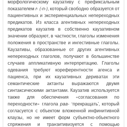
морфологическому каузативу с префиксальным
показателем
r- (-n-)
, который свободно образуется от
пациентивных и экспериенциальных непереходных
предикатов. Из класса агентивных непереходных
предикатов каузатив в собственно каузативном
значении образуют, в частности, глаголы изменения
положения в пространстве и ингестивные глаголы.
Каузативы, образованные от других агентивных
непереходных глаголов, получают в большинстве
случаев аппликативную интерпретацию. Глаголы
одевания требуют кореферентности агенса и
пациенса, при их каузативных дериватах эти
семантические актанты выражаются двумя
синтаксическими актантами. Каузатив используется
также для обеспечения «согласования по
переходности» глагола
paa-
‘прекращать’, который
согласуется с объектом вложенной инфинитивной
клаузы, но не имеет форм субъектно-объектного
спряжения и транзитивизуется с помощью