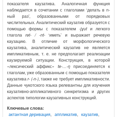
показателя каузатива. Аналогичная функция
наблюдается в сочетании с глаголами ‘делать в n-
ный раз’, образованными от порядковых
числительных. Аналитический каузатив образуется с
помощью формы с показателем
-jɣut
и легкого
глагола
rət- / -nt-
‘иметь’ и выражает речевую
каузацию. В отличие от морфологического
каузатива, аналитический каузатив не является
импликативным, т. е. не предполагает реализации
каузируемой ситуации. Конструкция, в которой
«лексический аффикс»
te-…-ŋ
присоединяется к
глаголам, уже образованным с помощью показателя
каузатива
r- (-n-)
, также не требует импликативности.
Данные чукотского языка релевантны для изучения
каузативно-аппликативного синкретизма и других
аспектов типологии каузативных конструкций.
Ключевые слова
актантная деривация
аппликатив
каузатив