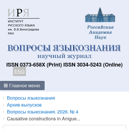
ISSN 0373-658X (Print) ISSN 3034-5243 (Online)
ENG
Главное меню
Breadcrumbs
You
Вопросы языкознания
are
Архив выпусков
here:
Вопросы языкознания. 2026. № 4
Causative constructions in Amgue...