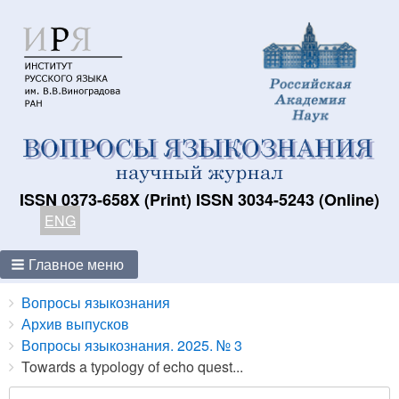
ISSN 0373-658X (Print) ISSN 3034-5243 (Online)
ENG
Главное меню
Breadcrumbs
You
Вопросы языкознания
are
Архив выпусков
here:
Вопросы языкознания. 2025. № 3
Towards a typology of echo quest...