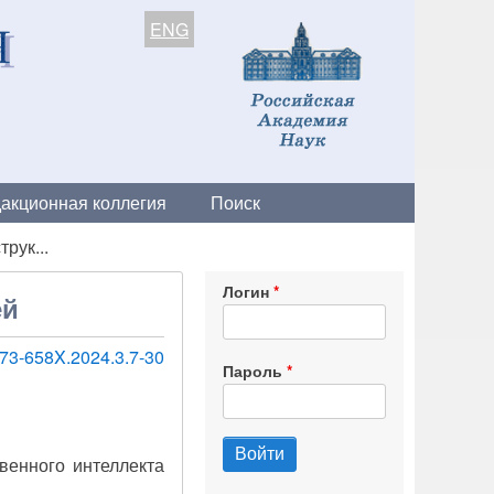
ENG
акционная коллегия
Поиск
рук...
Логин
ей
73-658X.2024.3.7-30
Пароль
венного интеллекта