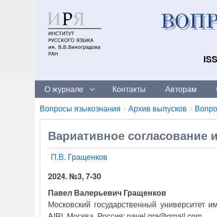
ISS
О журнале
Контакты
Авторам
Breadcrumbs
You
Вопросы языкознания
Архив выпусков
Вопро
are
here:
Вариативное согласование 
П.В. Гращенков
2024. №3, 7-30
Павел Валерьевич Гращенков
Московский государственный университет им
AIRI, Москва, Россия; pavel.gra@gmail.com