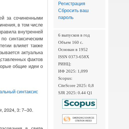
Регистрация
Сбросить ваш
пароль
щей за сочиненными
инения, в том числе
 правила внутренней
6 выпусков в год
 по синтаксическим
Объем 160 c.
тегии влияет также
Основан в 1952
зывается актуальна
ISSN 0373-658X
дставленных фактов
РИНЦ:
оторые общие идеи о
ИФ 2025: 1,099
Scopus:
CiteScore 2025: 0,8
льный синтаксис
SJR 2025: 0.44 Q1
я
, 2024, 3: 7–30.
ласования в свете