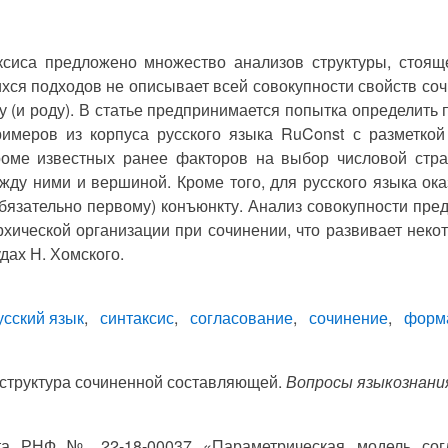
ксиса предложено множество анализов структуры, стоя
ся подходов не описывает всей совокупности свойств соч
у (и роду). В статье предпринимается попытка определить
римеров из корпуса русского языка RuConst с разметкой
роме известных ранее факторов на выбор числовой стра
ду ними и вершиной. Кроме того, для русского языка ока
бязательно первому) конъюнкту. Анализ совокупности пре
рхической организации при сочинении, что развивает нек
дах Н. Хомского.
усский язык
синтаксис
согласование
сочинение
форма
 структура сочиненной составляющей.
Вопросы языкознани
та РНФ № 22-18-00037 «Параметрическая модель сог