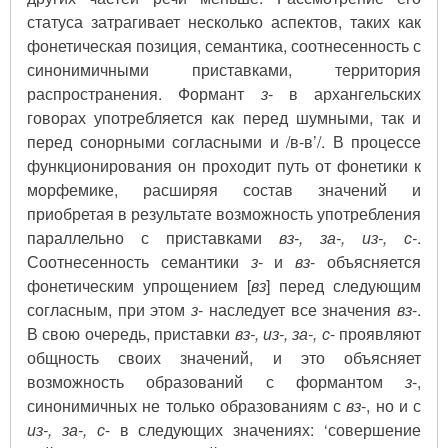
статуса затрагивает несколько аспектов, таких как
фонетическая позиция, семантика, соотнесенность с
синонимичными приставками, территория
распространения. Формант
з
- в архангельских
говорах употребляется как перед шумными, так и
перед сонорными согласными и /в-в’/. В процессе
функционирования он проходит путь от фонетики к
морфемике, расширяя состав значений и
приобретая в результате возможность употребления
параллельно с приставками
вз-, за-, из-, с-
.
Соотнесенность семантики
з
- и
вз
- объясняется
фонетическим упрощением [
вз
] перед следующим
согласным, при этом
з
- наследует все значения
вз
-.
В свою очередь, приставки
вз-, из-, за-, с
- проявляют
общность своих значений, и это объясняет
возможность образований с формантом
з
-,
синонимичных не только образованиям с
вз
-, но и с
из-, за-, с
- в следующих значениях: ‘совершение