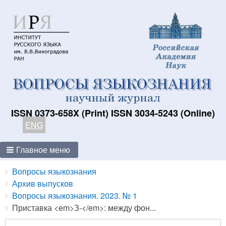
ISSN 0373-658X (Print) ISSN 3034-5243 (Online)
ENG
Главное меню
Breadcrumbs
You
Вопросы языкознания
are
Архив выпусков
here:
Вопросы языкознания. 2023. № 1
Приставка <em>З-</em>: между фон...