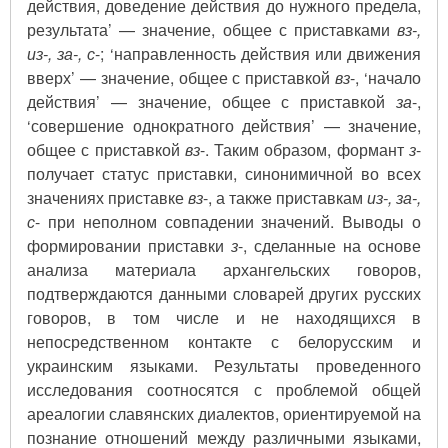
действия, доведение действия до нужного предела,
результата’ — значение, общее с приставками
вз-,
из-, за-, с
-; ‘направленность действия или движения
вверх’ — значение, общее с приставкой
вз
-, ‘начало
действия’ — значение, общее с приставкой
за
-,
‘совершение однократного действия’ — значение,
общее с приставкой
вз
-. Таким образом, формант
з
-
получает статус приставки, синонимичной во всех
значениях приставке
вз
-, а также приставкам
из-, за-,
с
- при неполном совпадении значений. Выводы о
формировании приставки
з
-, сделанные на основе
анализа материала архангельских говоров,
подтверждаются данными словарей других русских
говоров, в том числе и не находящихся в
непосредственном контакте с белорусским и
украинским языками. Результаты проведенного
исследования соотносятся с проблемой общей
ареалогии славянских диалектов, ориентируемой на
познание отношений между различными языками,