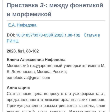
Приставка
З-
: между фонетикой
и морфемикой
Е.А. Нефедова
DOI:
10.31857/0373-658X.2023.1.88-102
Статья в
РИНЦ
2023. №1, 88-102
Елена Алексеевна Нефедова
Московский государственный университет имени М.
В. Ломоносова, Москва, Россия;
eanefedova@gmail.com
Аннотация:
Статья посвящена вопросу о статусе форманта
з
-,
представленного в лексике архангельских говоров.
Преимущественно рассматриваются глаголы, слов
других частей речи меньше. Рассмотрение его