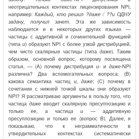
неотрицательных контекстах лицензирования NPI,
например:
Каждый, кто решил ?даже / ??и ОДНУ
задачу, получил зачет
. Эта же зависимость
наблюдается и в некоторых других языках —
частицы с аддитивной и сочинительной функцией
(типа
и
) образуют NPI с более узкой дистрибуцией,
чем чисто скалярные частицы (типа
даже
). Таким
образом, основной вопрос, которому посвящена
статья, — (A) почему дистрибуция
и
- и
даже
-NPI
различна? Два вспомогательных вопроса: (B)
какова семантика частиц
и, даже
; (C) почему в
сочетании с нижней точкой шкалы они образуют
NPI? Я рассматриваю аргументы в пользу того, что
частица
даже
вводит скалярную пресуппозицию и
только ее, а частица
и
— аддитивную
пресуппозицию и только ее (вопрос B). Далее, я
показываю, что к неграмматичности в
утвердительных контекстах систематически