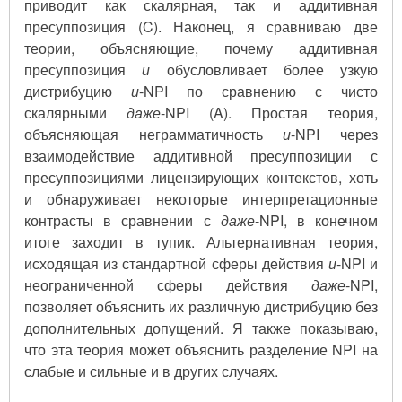
приводит как скалярная, так и аддитивная
пресуппозиция (C). Наконец, я сравниваю две
теории, объясняющие, почему аддитивная
пресуппозиция
и
обусловливает более узкую
дистрибуцию
и
-NPI по сравнению с чисто
скалярными
даже
-NPI (A). Простая теория,
объясняющая неграмматичность
и
-NPI через
взаимодействие аддитивной пресуппозиции с
пресуппозициями лицензирующих контекстов, хоть
и обнаруживает некоторые интерпретационные
контрасты в сравнении с
даже
-NPI, в конечном
итоге заходит в тупик. Альтернативная теория,
исходящая из стандартной сферы действия
и
-NPI и
неограниченной сферы действия
даже
-NPI,
позволяет объяснить их различную дистрибуцию без
дополнительных допущений. Я также показываю,
что эта теория может объяснить разделение NPI на
слабые и сильные и в других случаях.