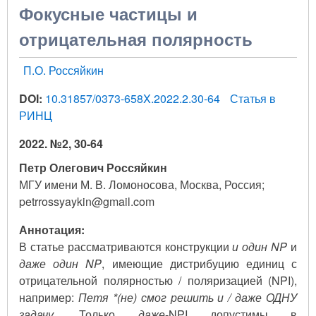
Фокусные частицы и
отрицательная полярность
П.О. Россяйкин
DOI:
10.31857/0373-658X.2022.2.30-64
Статья в
РИНЦ
2022. №2, 30-64
Петр Олегович Россяйкин
МГУ имени М. В. Ломоносова, Москва, Россия;
petrrossyaykin@gmail.com
Аннотация:
В статье рассматриваются конструкции
и один NP
и
даже один NP
, имеющие дистрибуцию единиц с
отрицательной полярностью / поляризацией (NPI),
например:
Петя *(не) смог решить и / даже ОДНУ
задачу
. Только
даже
-NPI допустимы в