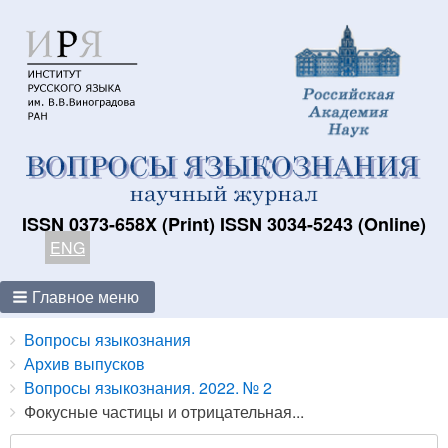
ISSN 0373-658X (Print) ISSN 3034-5243 (Online)
ENG
Главное меню
Breadcrumbs
You
Вопросы языкознания
are
Архив выпусков
here:
Вопросы языкознания. 2022. № 2
Фокусные частицы и отрицательная...