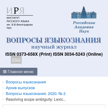
ISSN 0373-658X (Print) ISSN 3034-5243 (Online)
ENG
Главное меню
Breadcrumbs
You
Вопросы языкознания
are
Архив выпусков
here:
Вопросы языкознания. 2020. № 2
Resolving scope ambiguity: Lexic...