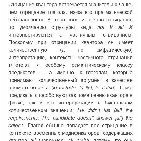
Отрицание квантора встречается значительно чаще,
чем отрицание глагола, из-за его прагматической
нейтральности. В отсутствие маркеров отрицания,
по умолчанию структуры вида
not V all X
интерпретируются с частичным отрицанием.
Поскольку при отрицании квантора он имеет
количественную (а не эмфатическую)
интерпретацию, контексты частичного отрицания
тяготеют к особому семантическому классу
предикатов — а именно, к глаголам, которые
принимают количественный аргумент в качестве
прямого объекта (
to include, to list, to finish
). Такие
предикаты способствуют как помещению квантора в
фокус, так и его интерпретации в буквальном
количественном значении:
He didn’t list [all] the
requirements; The candidate doesn’t answer [all] the
criteria.
Глагол обычно попадает под отрицание в
контексте временны́х модификаторов, содержащих
квантор
all
(например,
all night
), потому что они