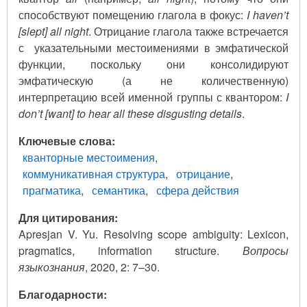
способствуют помещению глагола в фокус:
I haven’t
[slept] all night
. Отрицание глагола также встречается
с указательными местоимениями в эмфатической
функции, поскольку они консолидируют
эмфатическую (а не количественную)
интерпретацию всей именной группы с квантором:
I
don’t [want] to hear all these disgusting details
.
Ключевые слова
кванторные местоимения
коммуникативная структура
отрицание
прагматика
семантика
сфера действия
Для цитирования:
Apresjan V. Yu. Resolving scope ambiguity: Lexicon,
pragmatics, information structure.
Вопросы
языкознания
, 2020, 2: 7–30.
Благодарности: