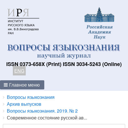
ISSN 0373-658X (Print) ISSN 3034-5243 (Online)
ENG
Главное меню
Breadcrumbs
You
Вопросы языкознания
are
Архив выпусков
here:
Вопросы языкознания. 2019. № 2
Современное состояние русской ав...