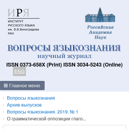
ISSN 0373-658X (Print) ISSN 3034-5243 (Online)
ENG
Главное меню
Breadcrumbs
You
Вопросы языкознания
are
Архив выпусков
here:
Вопросы языкознания. 2019. № 1
О грамматической оппозиции глаго...