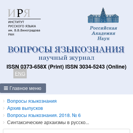
ISSN 0373-658X (Print) ISSN 3034-5243 (Online)
ENG
Главное меню
Breadcrumbs
You
Вопросы языкознания
are
Архив выпусков
here:
Вопросы языкознания. 2018. № 6
Синтаксические архаизмы в русско...