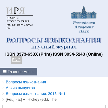
ISSN 0373-658X (Print) ISSN 3034-5243 (Online)
ENG
Главное меню
Breadcrumbs
You
Вопросы языкознания
are
Архив выпусков
here:
Вопросы языкознания. 2018. № 1
[Рец. на:] R. Hickey (ed.). The ...