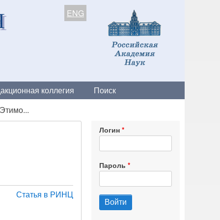
ENG
акционная коллегия
Поиск
Этимо...
Логин
Пароль
Статья в РИНЦ