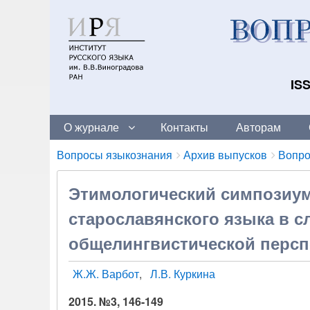
ISS
О журнале
Контакты
Авторам
Breadcrumbs
You
Вопросы языкознания
Архив выпусков
Вопро
are
here:
Этимологический симпозиум
старославянского языка в с
общелингвистической перспе
Ж.Ж. Варбот
Л.В. Куркина
2015. №3, 146-149