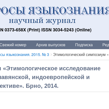
N 0373-658X (Print) ISSN 3034-5243 (Online)
Свежий номер
Архив выпусков
Подписка
Ред
сы языкознания. 2015. № 3
Этимологический симпозиум «
 «Этимологическое исследование
лавянской, индоевропейской и
ктиве». Брно, 2014.