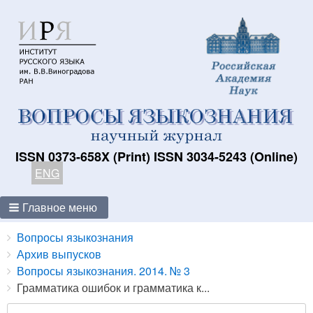
ISSN 0373-658X (Print) ISSN 3034-5243 (Online)
ENG
Главное меню
Breadcrumbs
You
Вопросы языкознания
are
Архив выпусков
here:
Вопросы языкознания. 2014. № 3
Грамматика ошибок и грамматика к...