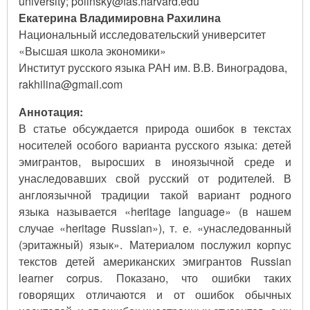
university; polinsky@fas.harvard.edu
Екатерина Владимировна Рахилина
Национальный исследовательский университет
«Высшая школа экономики»
Институт русского языка РАН им. В.В. Виноградова,
rakhilina@gmail.com
Аннотация:
В статье обсуждается природа ошибок в текстах
носителей особого варианта русского языка: детей
эмигрантов, выросших в иноязычной среде и
унаследовавших свой русский от родителей. В
англоязычной традиции такой вариант родного
языка называется «heritage language» (в нашем
случае «heritage Russian»), т. е. «унаследованный
(эритажный) язык». Материалом послужил корпус
текстов детей американских эмигрантов Russian
learner corpus. Показано, что ошибки таких
говорящих отличаются и от ошибок обычных