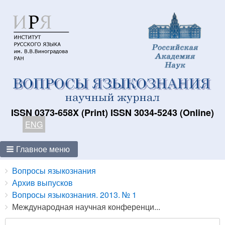
ISSN 0373-658X (Print) ISSN 3034-5243 (Online)
ENG
Главное меню
Breadcrumbs
You
Вопросы языкознания
are
Архив выпусков
here:
Вопросы языкознания. 2013. № 1
Международная научная конференци...