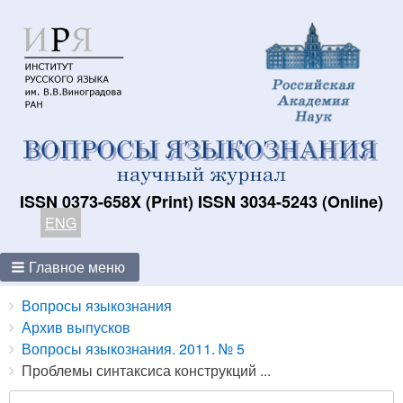
ISSN 0373-658X (Print) ISSN 3034-5243 (Online)
ENG
Главное меню
Breadcrumbs
You
Вопросы языкознания
are
Архив выпусков
here:
Вопросы языкознания. 2011. № 5
Проблемы синтаксиса конструкций ...