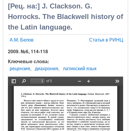
[Рец. на:] J. Clackson. G.
Horrocks. The Blackwell history of
the Latin language.
А.М. Белов
Статья в РИНЦ
2009. №6, 114-118
Ключевые слова
рецензия
диахрония
латинский язык