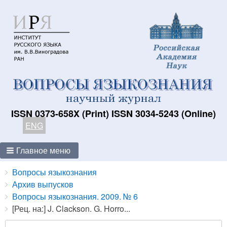
ISSN 0373-658X (Print) ISSN 3034-5243 (Online)
ENG
Главное меню
Breadcrumbs
You
Вопросы языкознания
are
Архив выпусков
here:
Вопросы языкознания. 2009. № 6
[Рец. на:] J. Clackson. G. Horro...