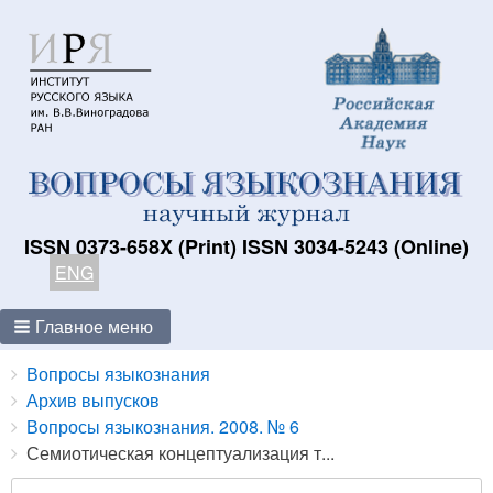
ISSN 0373-658X (Print) ISSN 3034-5243 (Online)
ENG
Главное меню
Breadcrumbs
You
Вопросы языкознания
are
Архив выпусков
here:
Вопросы языкознания. 2008. № 6
Семиотическая концептуализация т...