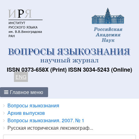
ISSN 0373-658X (Print) ISSN 3034-5243 (Online)
ENG
Главное меню
Breadcrumbs
You
Вопросы языкознания
are
Архив выпусков
here:
Вопросы языкознания. 2007. № 1
Русская историческая лексикограф...